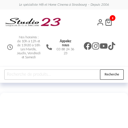
Le spécialiste Hifi et Home Cinema à Strasbourg – Depuis 2006
Studio
Le
0
spécialiste
23
Hifi et
Home
Cinema
Nos horaires :
de 10h à 12h et
Appelez
de 13h30 à 18h
nous
Les Mardis,
03 88 24 36
Jeudis, Vendredi
23
et Samedi
Recherche