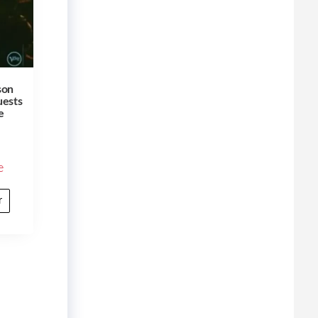
son
uests
e
e
r