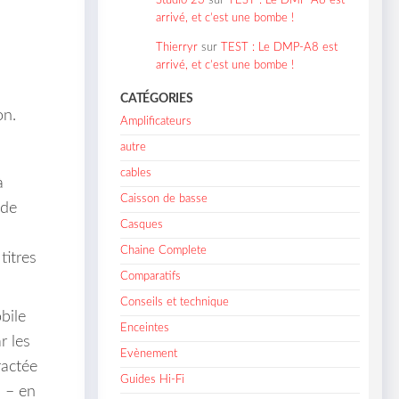
Studio 23
sur
TEST : Le DMP-A8 est
arrivé, et c’est une bombe !
Thierryr
sur
TEST : Le DMP-A8 est
arrivé, et c’est une bombe !
CATÉGORIES
on.
Amplificateurs
autre
cables
à
Caisson de basse
 de
Casques
Chaine Complete
titres
Comparatifs
Conseils et technique
bile
Enceintes
r les
Evènement
ractée
Guides Hi-Fi
s – en