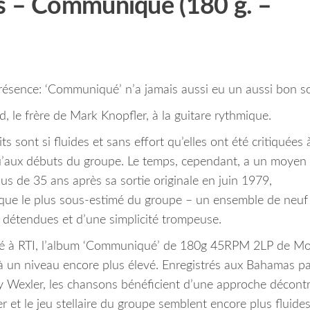
ts – Communique (180 g. –
présence: ‘Communiqué’ n’a jamais aussi eu un aussi bon s
d, le frère de Mark Knopfler, à la guitare rythmique.
sont si fluides et sans effort qu’elles ont été critiquées 
qu’aux débuts du groupe. Le temps, cependant, a un moyen
lus de 35 ans après sa sortie originale en juin 1979,
sque le plus sous-estimé du groupe – un ensemble de neuf 
 détendues et d’une simplicité trompeuse.
essé à RTI, l’album ‘Communiqué’ de 180g 45RPM 2LP de Mo
 à un niveau encore plus élevé. Enregistrés aux Bahamas pa
ry Wexler, les chansons bénéficient d’une approche décont
er et le jeu stellaire du groupe semblent encore plus fluide