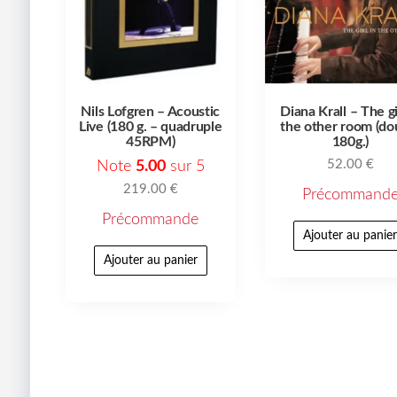
Nils Lofgren – Acoustic
Diana Krall – The gi
Live (180 g. – quadruple
the other room (do
45RPM)
180g.)
52.00
€
Note
5.00
sur 5
219.00
€
Précommand
Précommande
Ajouter au panie
Ajouter au panier