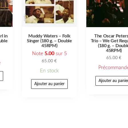
rl in
Muddy Waters – Folk
The Oscar Peter
uble
Singer (180 g. – Double
Trio – We Get Req
45RPM)
(180 g. – Doubl
45RPM)
Note
5.00
sur 5
65.00
€
65.00
€
e
Précommand
En stock
r
Ajouter au panie
Ajouter au panier