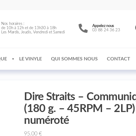
Nos horaires :
Appelez nous
de 10h à 12h et de 13h30 à 18h
03 88 24 36 23
Les Mardis, Jeudis, Vendredi et Samedi
QUE
LE VINYLE
QUI SOMMES NOUS
CONTACT
Dire Straits – Communi
(180 g. – 45RPM – 2LP)
numéroté
95.00
€