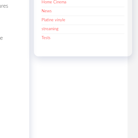
Home Cinema
ures
News
Platine vinyle
streaming
te
Tests