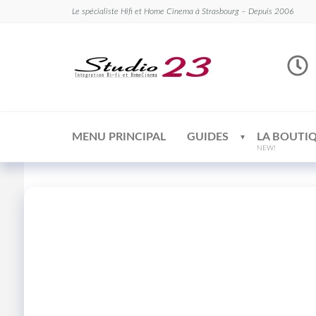
Le spécialiste Hifi et Home Cinema à Strasbourg – Depuis 2006
Studio
Le
spécialiste
23
Hifi et
Home
Cinema
MENU PRINCIPAL
GUIDES
LA BOUTI
NEW!