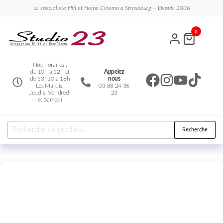
Le spécialiste Hifi et Home Cinema à Strasbourg – Depuis 2006
Studio
Le
0
spécialiste
23
Hifi et
Home
Cinema
Nos horaires :
de 10h à 12h et
Appelez
de 13h30 à 18h
nous
Les Mardis,
03 88 24 36
Jeudis, Vendredi
23
et Samedi
Recherche