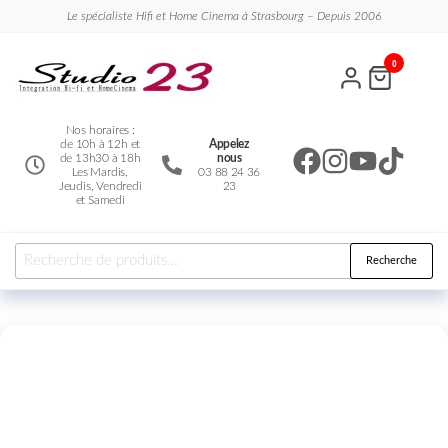
Le spécialiste Hifi et Home Cinema à Strasbourg – Depuis 2006
Studio
Le
0
spécialiste
23
Hifi et
Home
Cinema
Nos horaires :
de 10h à 12h et
Appelez
de 13h30 à 18h
nous
Les Mardis,
03 88 24 36
Jeudis, Vendredi
23
et Samedi
Recherche
Nouveauté