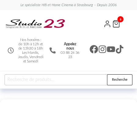
Le spécialiste Hifi et Home Cinema à Strasbourg – Depuis 2006
Studio
Le
0
spécialiste
23
Hifi et
Home
Cinema
Nos horaires :
de 10h à 12h et
Appelez
de 13h30 à 18h
nous
Les Mardis,
03 88 24 36
Jeudis, Vendredi
23
et Samedi
Recherche
Nouveauté