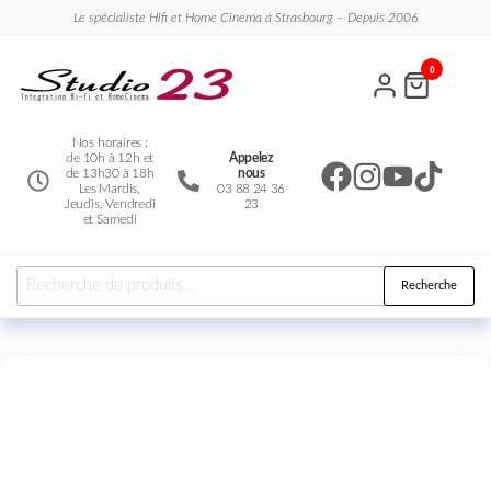
Le spécialiste Hifi et Home Cinema à Strasbourg – Depuis 2006
Studio
Le
0
spécialiste
23
Hifi et
Home
Cinema
Nos horaires :
de 10h à 12h et
Appelez
de 13h30 à 18h
nous
Les Mardis,
03 88 24 36
Jeudis, Vendredi
23
et Samedi
Recherche