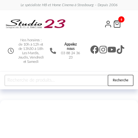
Le spécialiste Hifi et Home Cinema à Strasbourg – Depuis 2006
Studio
Le
0
spécialiste
23
Hifi et
Home
Cinema
Nos horaires :
de 10h à 12h et
Appelez
de 13h30 à 18h
nous
Les Mardis,
03 88 24 36
Jeudis, Vendredi
23
et Samedi
Recherche