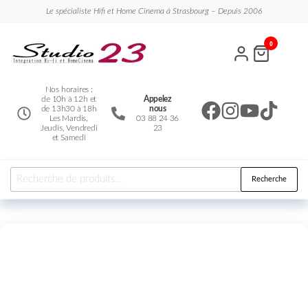
Le spécialiste Hifi et Home Cinema à Strasbourg – Depuis 2006
Studio
Le
0
spécialiste
23
Hifi et
Home
Cinema
Nos horaires :
de 10h à 12h et
Appelez
de 13h30 à 18h
nous
Les Mardis,
03 88 24 36
Jeudis, Vendredi
23
et Samedi
Recherche