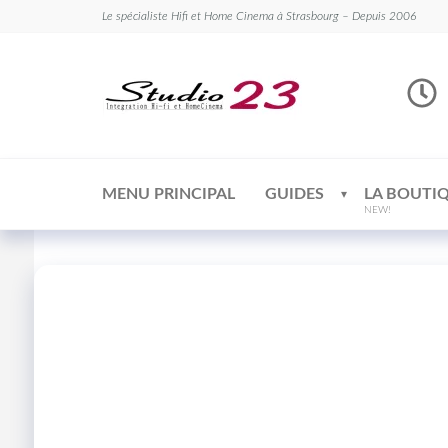
Le spécialiste Hifi et Home Cinema à Strasbourg – Depuis 2006
Studio
Le
spécialiste
23
Hifi et
Home
Cinema
MENU PRINCIPAL
GUIDES
LA BOUTI
NEW!