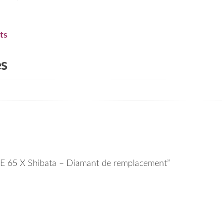
ts
es
l ME 65 X Shibata – Diamant de remplacement”