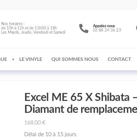
Nos horaires :
Appelez nous
de 10h à 12h et de 13h30 à 18h
03 88 24 36 23
Les Mardis, Jeudis, Vendredi et Samedi
QUE
LE VINYLE
QUI SOMMES NOUS
CONTACT
Excel ME 65 X Shibata 
Diamant de remplaceme
168.00
€
Délai de 10 à 15 jours