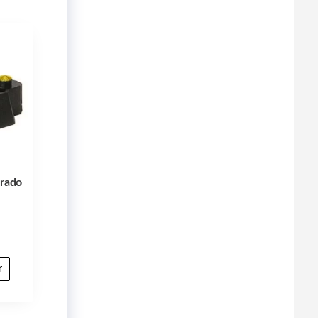
Grado
r