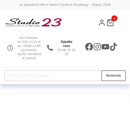
Le spécialiste Hifi et Home Cinema à Strasbourg – Depuis 2006
Studio
Le
0
spécialiste
23
Hifi et
Home
Cinema
Nos horaires :
de 10h à 12h et
Appelez
de 13h30 à 18h
nous
Les Mardis,
03 88 24 36
Jeudis, Vendredi
23
et Samedi
Recherche