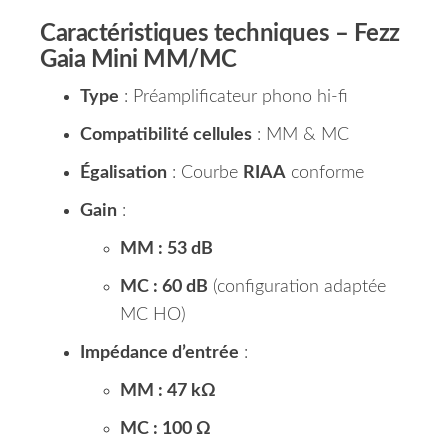
Caractéristiques techniques –
Fezz
Gaia Mini MM/MC
Type
: Préamplificateur phono hi-fi
Compatibilité cellules
: MM & MC
Égalisation
: Courbe
RIAA
conforme
Gain
:
MM : 53 dB
MC : 60 dB
(configuration adaptée
MC HO)
Impédance d’entrée
:
MM : 47 kΩ
MC : 100 Ω