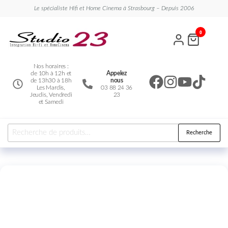
Le spécialiste Hifi et Home Cinema à Strasbourg – Depuis 2006
Studio
Le
0
spécialiste
23
Hifi et
Home
Cinema
Nos horaires :
de 10h à 12h et
Appelez
de 13h30 à 18h
nous
Les Mardis,
03 88 24 36
Jeudis, Vendredi
23
et Samedi
Recherche