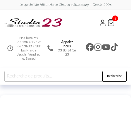
Le spécialiste Hifi et Home Cinema à Strasbourg – Depuis 2006
Studio
Le
0
spécialiste
23
Hifi et
Home
Cinema
Nos horaires :
de 10h à 12h et
Appelez
de 13h30 à 18h
nous
Les Mardis,
03 88 24 36
Jeudis, Vendredi
23
et Samedi
Recherche