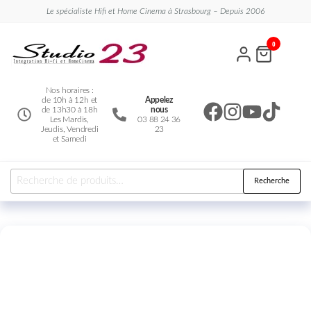
Le spécialiste Hifi et Home Cinema à Strasbourg – Depuis 2006
Studio
Le
0
spécialiste
23
Hifi et
Home
Cinema
Nos horaires :
de 10h à 12h et
Appelez
de 13h30 à 18h
nous
Les Mardis,
03 88 24 36
Jeudis, Vendredi
23
et Samedi
Recherche