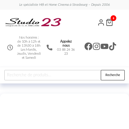
Le spécialiste Hifi et Home Cinema à Strasbourg – Depuis 2006
Studio
Le
0
spécialiste
23
Hifi et
Home
Cinema
Nos horaires :
de 10h à 12h et
Appelez
de 13h30 à 18h
nous
Les Mardis,
03 88 24 36
Jeudis, Vendredi
23
et Samedi
Recherche