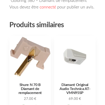
“Goldring 580 – Diamant de remplacement”
Vous devez être
connecté
pour publier un avis.
Produits similaires
Shure N 70 B
Diamant Original
Diamant de
Audio Technica AT-
remplacement
VMN95SP
27.00
€
69.00
€