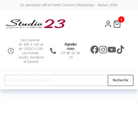
Le spécialiste Hifi et Home Cinema à Strasbourg – Depuis 2006
Studio
Le
0
spécialiste
23
Hifi et
Home
Cinema
Nos horaires :
de 10h à 12h et
Appelez
de 13h30 à 18h
nous
Les Mardis,
03 88 24 36
Jeudis, Vendredi
23
et Samedi
Recherche