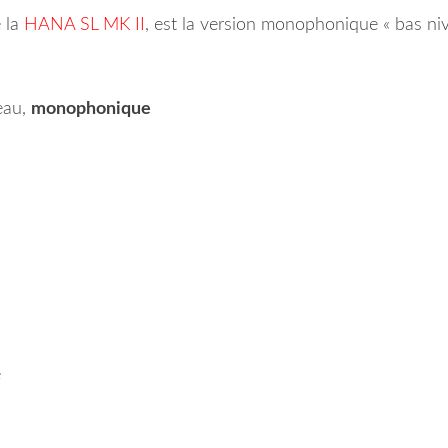
 la
HANA SL MK II
, est la version monophonique « bas niv
eau,
monophonique
e