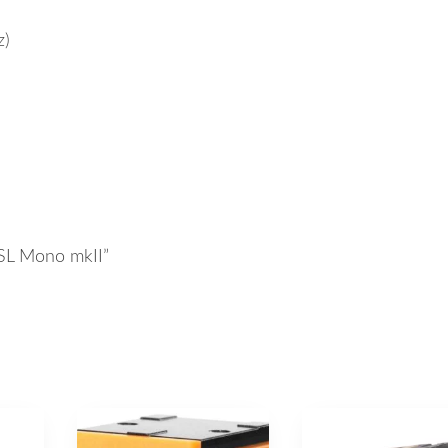
z)
 SL Mono mkII”