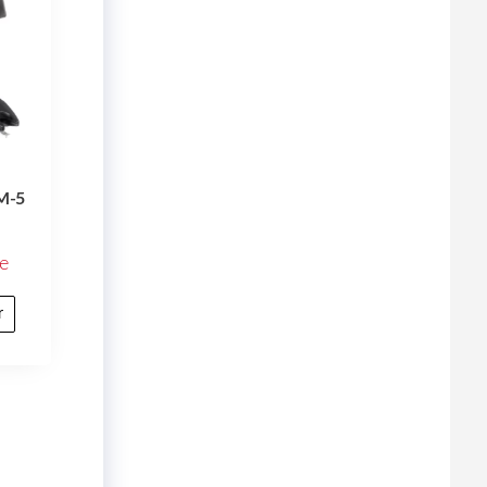
M-5
e
r