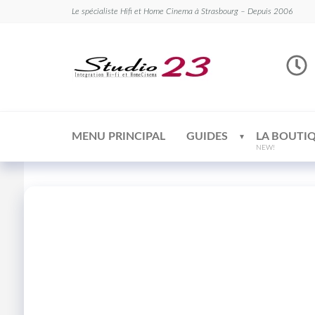
Le spécialiste Hifi et Home Cinema à Strasbourg – Depuis 2006
Studio
Le
spécialiste
23
Hifi et
Home
Cinema
MENU PRINCIPAL
GUIDES
LA BOUTI
NEW!