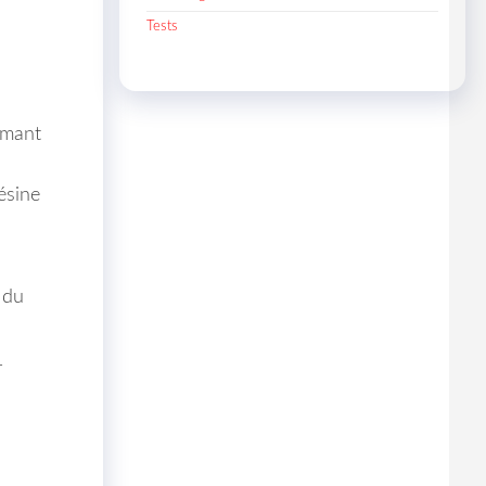
Tests
amant
ésine
 du
r