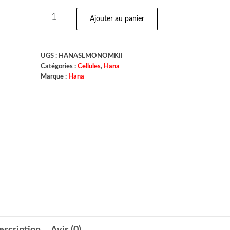
Ajouter au panier
UGS :
HANASLMONOMKII
Catégories :
Cellules
,
Hana
Marque :
Hana
escription
Avis (0)