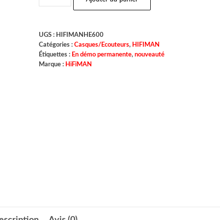
UGS :
HIFIMANHE600
Catégories :
Casques/Ecouteurs
,
HIFIMAN
Étiquettes :
En démo permanente
,
nouveauté
Marque :
HiFiMAN
escription
Avis (0)