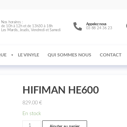
Nos horaires :
Appelez nous
de 10h à 12h et de 13h30 à 18h
03 88 24 36 23
Les Mardis, Jeudis, Vendredi et Samedi
QUE
LE VINYLE
QUI SOMMES NOUS
CONTACT
HIFIMAN HE600
829.00
€
En stock
Ajouter au panier