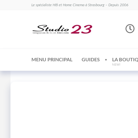
Le spécialiste Hifi et Home Cinema à Strasbourg – Depuis 2006
Studio
Le
spécialiste
23
Hifi et
Home
Cinema
MENU PRINCIPAL
GUIDES
LA BOUTI
NEW!