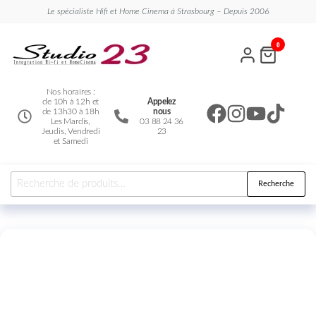
Le spécialiste Hifi et Home Cinema à Strasbourg – Depuis 2006
Studio
Le
0
spécialiste
23
Hifi et
Home
Cinema
Nos horaires :
de 10h à 12h et
Appelez
de 13h30 à 18h
nous
Les Mardis,
03 88 24 36
Jeudis, Vendredi
23
et Samedi
Recherche