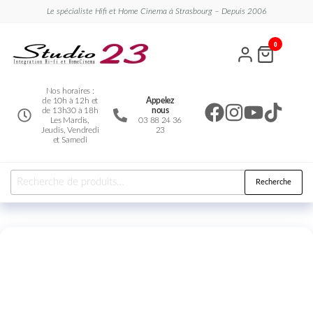
Le spécialiste Hifi et Home Cinema à Strasbourg – Depuis 2006
Studio
Le
0
spécialiste
23
Hifi et
Home
Cinema
Nos horaires :
de 10h à 12h et
Appelez
de 13h30 à 18h
nous
Les Mardis,
03 88 24 36
Jeudis, Vendredi
23
et Samedi
Recherche
Nouveauté