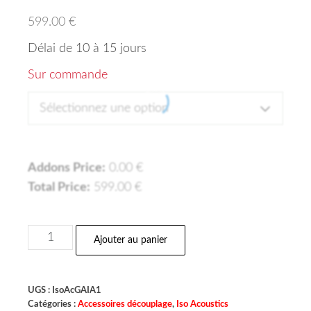
599.00
€
Délai de 10 à 15 jours
Sur commande
Sélectionnez une option
Addons Price:
0.00
€
Total Price:
599.00
€
Ajouter au panier
UGS :
IsoAcGAIA1
Catégories :
Accessoires découplage
,
Iso Acoustics