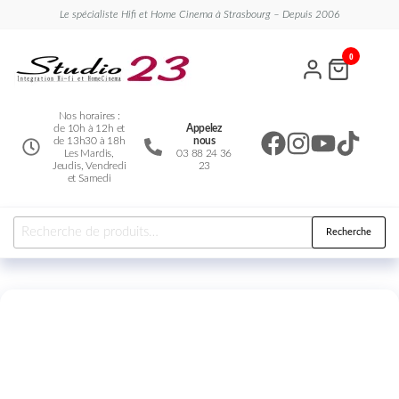
Le spécialiste Hifi et Home Cinema à Strasbourg – Depuis 2006
Studio
Le
0
spécialiste
23
Hifi et
Home
Cinema
Nos horaires :
de 10h à 12h et
Appelez
de 13h30 à 18h
nous
Les Mardis,
03 88 24 36
Jeudis, Vendredi
23
et Samedi
Recherche