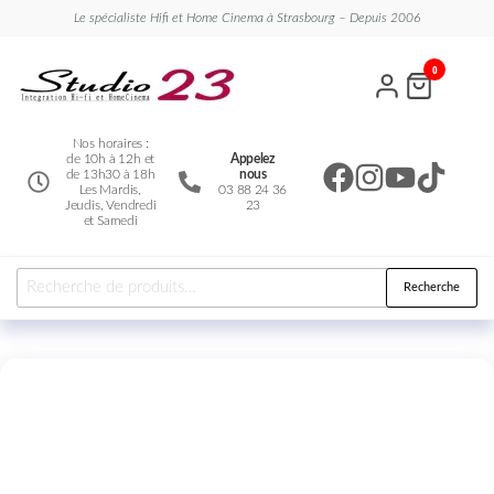
Le spécialiste Hifi et Home Cinema à Strasbourg – Depuis 2006
Studio
Le
0
spécialiste
23
Hifi et
Home
Cinema
Nos horaires :
de 10h à 12h et
Appelez
de 13h30 à 18h
nous
Les Mardis,
03 88 24 36
Jeudis, Vendredi
23
et Samedi
Recherche