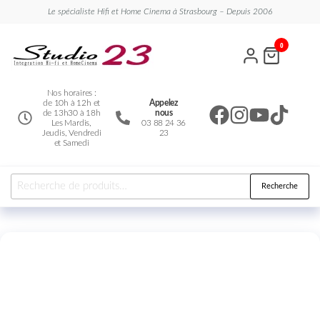
Le spécialiste Hifi et Home Cinema à Strasbourg – Depuis 2006
Studio
Le
0
spécialiste
23
Hifi et
Home
Cinema
Nos horaires :
de 10h à 12h et
Appelez
de 13h30 à 18h
nous
Les Mardis,
03 88 24 36
Jeudis, Vendredi
23
et Samedi
Recherche
Nouveauté