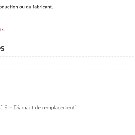
roduction ou du fabricant.
ts
es
o MC 9 – Diamant de remplacement”