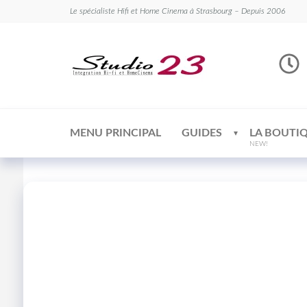
Le spécialiste Hifi et Home Cinema à Strasbourg – Depuis 2006
Studio
Le
spécialiste
23
Hifi et
Home
Cinema
MENU PRINCIPAL
GUIDES
LA BOUTI
NEW!