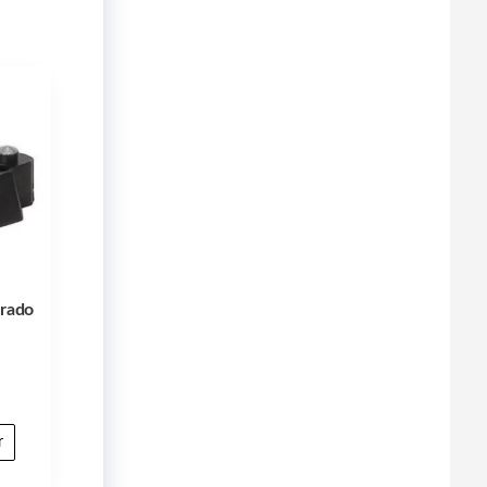
Grado
r