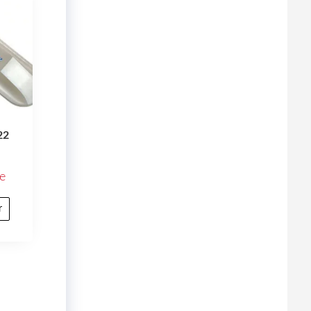
22
e
r