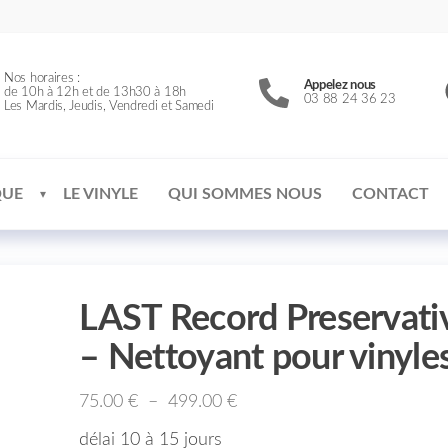
Nos horaires :
Appelez nous
de 10h à 12h et de 13h30 à 18h
03 88 24 36 23
Les Mardis, Jeudis, Vendredi et Samedi
QUE
LE VINYLE
QUI SOMMES NOUS
CONTACT
LAST Record Preservati
– Nettoyant pour vinyle
75.00
€
–
499.00
€
délai 10 à 15 jours