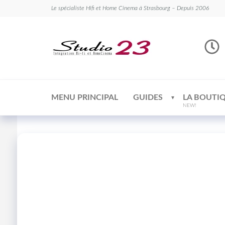
Le spécialiste Hifi et Home Cinema à Strasbourg – Depuis 2006
Studio
Le
spécialiste
23
Hifi et
Home
Cinema
MENU PRINCIPAL
GUIDES
LA BOUTI
NEW!