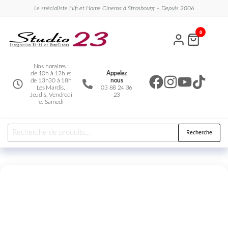
Le spécialiste Hifi et Home Cinema à Strasbourg – Depuis 2006
Studio
Le
0
spécialiste
23
Hifi et
Home
Cinema
Nos horaires :
de 10h à 12h et
Appelez
de 13h30 à 18h
nous
Les Mardis,
03 88 24 36
Jeudis, Vendredi
23
et Samedi
Recherche
En démo