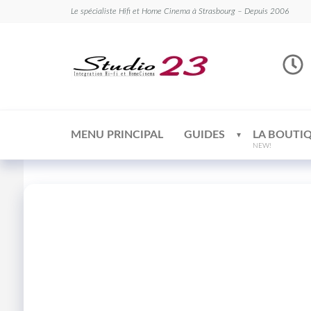
Le spécialiste Hifi et Home Cinema à Strasbourg – Depuis 2006
Studio
Le
spécialiste
23
Hifi et
Home
Cinema
MENU PRINCIPAL
GUIDES
LA BOUTI
NEW!