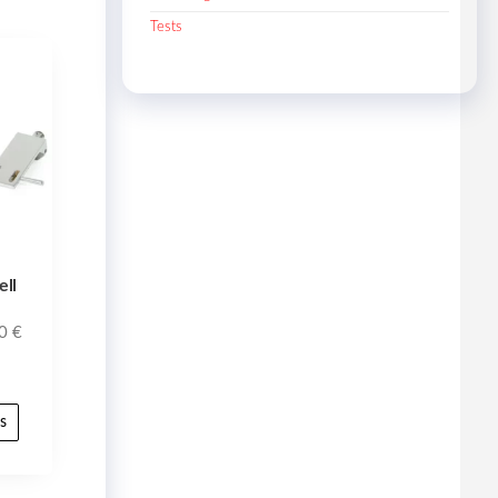
Tests
ell
00
€
s