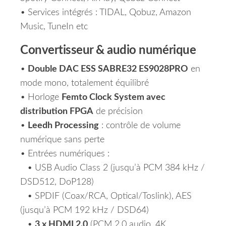
• Services intégrés : TIDAL, Qobuz, Amazon
Music, TuneIn etc
Convertisseur & audio numérique
•
Double DAC ESS SABRE32 ES9028PRO
en
mode mono, totalement équilibré
• Horloge
Femto Clock System avec
distribution FPGA
de précision
•
Leedh Processing
: contrôle de volume
numérique sans perte
• Entrées numériques :
• USB Audio Class 2 (jusqu’à PCM 384 kHz /
DSD512, DoP128)
• SPDIF (Coax/RCA, Optical/Toslink), AES
(jusqu’à PCM 192 kHz / DSD64)
•
3 x HDMI 2.0
(PCM 2.0 audio, 4K