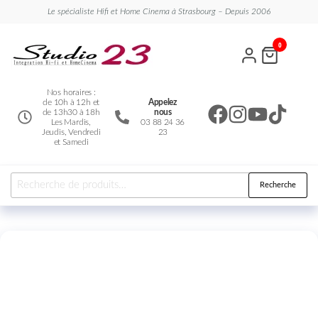
Le spécialiste Hifi et Home Cinema à Strasbourg – Depuis 2006
Studio
Le
0
spécialiste
23
Hifi et
Home
Cinema
Nos horaires :
de 10h à 12h et
Appelez
de 13h30 à 18h
nous
Les Mardis,
03 88 24 36
Jeudis, Vendredi
23
et Samedi
Recherche