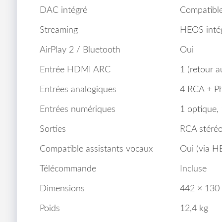
DAC intégré
Compatible
Streaming
HEOS intég
AirPlay 2 / Bluetooth
Oui
Entrée HDMI ARC
1 (retour a
Entrées analogiques
4 RCA + 
Entrées numériques
1 optique, 
Sorties
RCA stéréo
Compatible assistants vocaux
Oui (via H
Télécommande
Incluse
Dimensions
442 × 130
Poids
12,4 kg