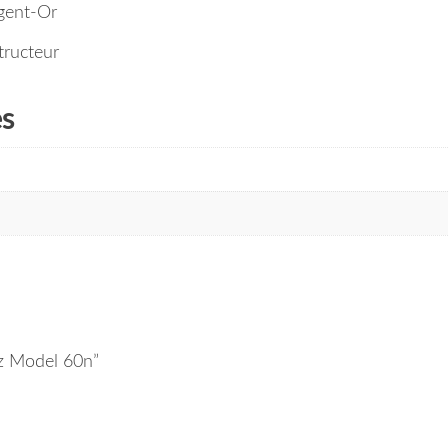
gent-Or
tructeur
es
tz Model 60n”