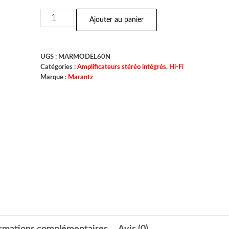
Ajouter au panier
UGS :
MARMODEL60N
Catégories :
Amplificateurs stéréo intégrés
,
Hi-Fi
Marque :
Marantz
ormations complémentaires
Avis (0)