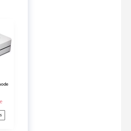
node
e
s