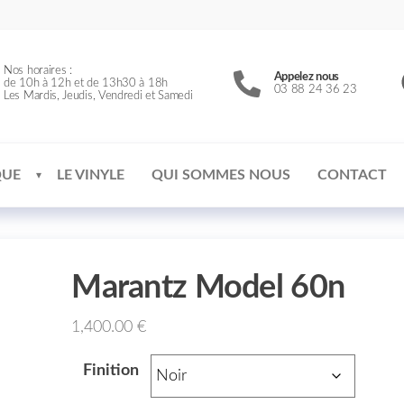
Nos horaires :
Appelez nous
de 10h à 12h et de 13h30 à 18h
03 88 24 36 23
Les Mardis, Jeudis, Vendredi et Samedi
QUE
LE VINYLE
QUI SOMMES NOUS
CONTACT
Marantz Model 60n
1,400.00
€
Finition