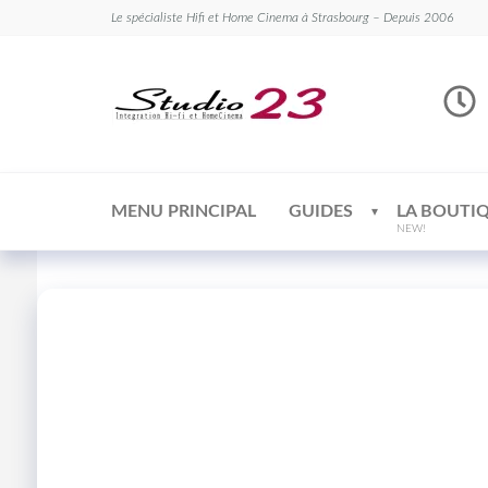
Le spécialiste Hifi et Home Cinema à Strasbourg – Depuis 2006
Studio
Le
spécialiste
23
Hifi et
Home
Cinema
MENU PRINCIPAL
GUIDES
LA BOUTI
NEW!