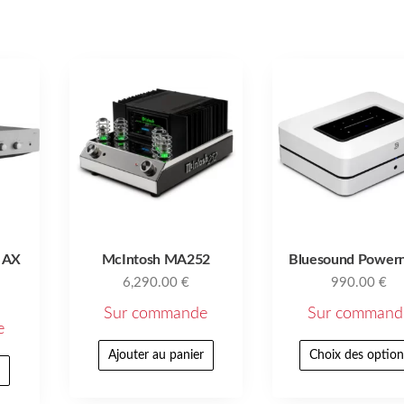
– AX
McIntosh MA252
Bluesound Power
6,290.00
€
990.00
€
Sur commande
Sur command
e
Ajouter au panier
Choix des option
r