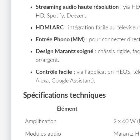
Streaming audio haute résolution
: via HE
HD, Spotify, Deezer…
HDMI ARC
: intégration facile au téléviseu
Entrée Phono (MM)
: pour connecter direc
Design Marantz soigné
: châssis rigide, f
or/argent.
Contrôle facile
: via l’application HEOS, t
Alexa, Google Assistant).
Spécifications techniques
Élément
Amplification
2 x 60 W (
Modules audio
Marantz 