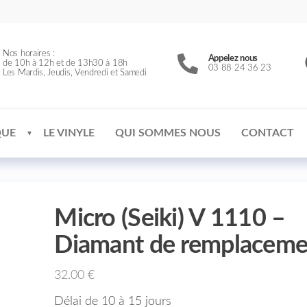
Nos horaires :
Appelez nous
de 10h à 12h et de 13h30 à 18h
03 88 24 36 23
Les Mardis, Jeudis, Vendredi et Samedi
QUE
LE VINYLE
QUI SOMMES NOUS
CONTACT
Micro (Seiki) V 1110 –
Diamant de remplaceme
32.00
€
Délai de 10 à 15 jours