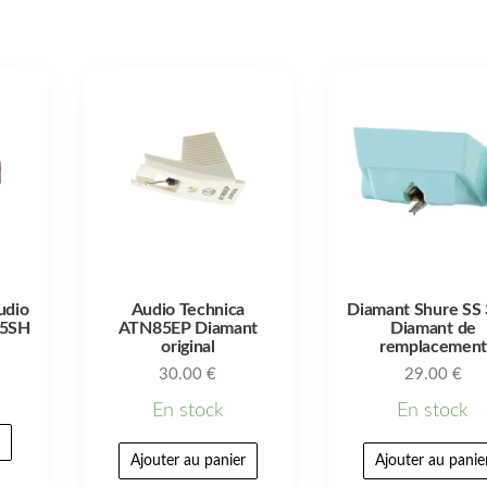
udio
Audio Technica
Diamant Shure SS 
95SH
ATN85EP Diamant
Diamant de
original
remplacemen
30.00
€
29.00
€
En stock
En stock
r
Ajouter au panier
Ajouter au panie