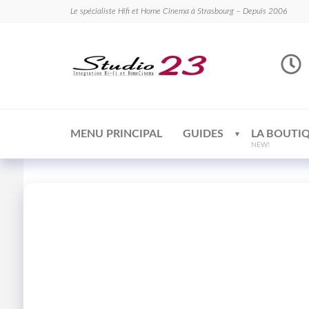
Le spécialiste Hifi et Home Cinema à Strasbourg – Depuis 2006
Studio
Le
spécialiste
23
Hifi et
Home
Cinema
MENU PRINCIPAL
GUIDES
LA BOUTI
NEW!