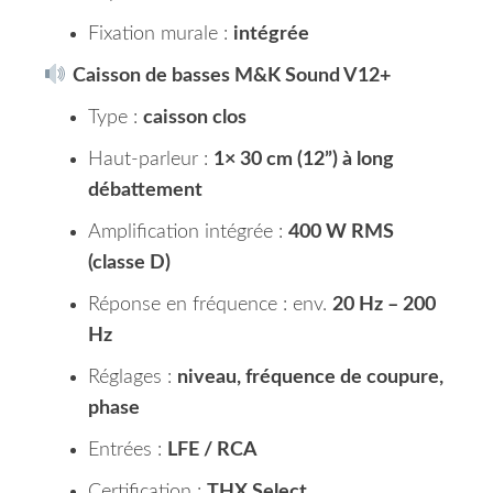
Fixation murale :
intégrée
Caisson de basses M&K Sound V12+
Type :
caisson clos
Haut-parleur :
1× 30 cm (12”) à long
débattement
Amplification intégrée :
400 W RMS
(classe D)
Réponse en fréquence : env.
20 Hz – 200
Hz
Réglages :
niveau, fréquence de coupure,
phase
Entrées :
LFE / RCA
Certification :
THX Select