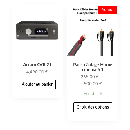
Promo !
Arcam AVR 21
Pack câblage Home
cinema 5.1
4,490.00
€
265.00
€
–
500.00
€
Ajouter au panier
En stock
Choix des options