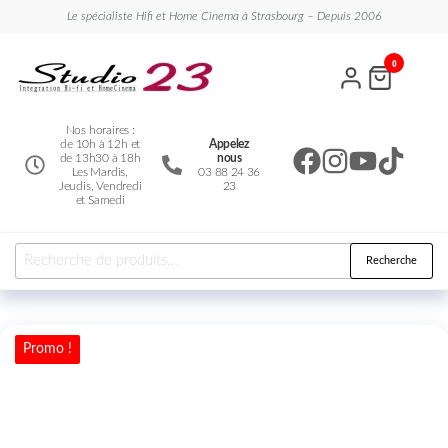
Le spécialiste Hifi et Home Cinema à Strasbourg – Depuis 2006
Studio
Le
0
spécialiste
23
Hifi et
Home
Cinema
Nos horaires :
de 10h à 12h et
Appelez
de 13h30 à 18h
nous
Les Mardis,
03 88 24 36
Jeudis, Vendredi
23
et Samedi
Recherche
Promo !