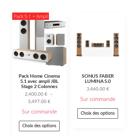
Pack 5.1 + Ampli
Pack Home Cinema
SONUS FABER
5.1 avec ampli JBL
LUMINA 5.0
Stage 2 Colonnes
3,460.00
€
2,400.00
€
–
Sur commande
3,497.00
€
Sur commande
Choix des options
Choix des options