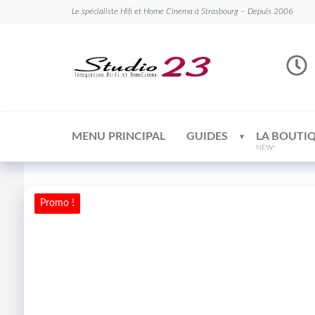
Le spécialiste Hifi et Home Cinema à Strasbourg – Depuis 2006
Studio
Le
spécialiste
23
Hifi et
Home
Cinema
MENU PRINCIPAL
GUIDES
LA BOUTI
NEW!
Promo !