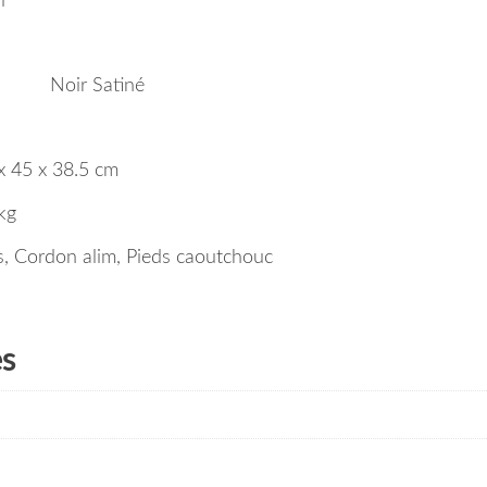
i
Noir Satiné
x 45 x 38.5 cm
kg
, Cordon alim, Pieds caoutchouc
es