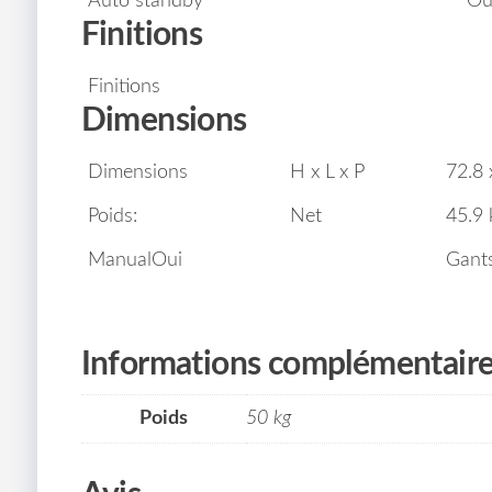
Auto standby
Ou
Finitions
Finitions
Dimensions
Dimensions
H x L x P
72.8 
Poids:
Net
45.9 
ManualOui
Gants
caisson de basses subwoofer caisson de grave
Informations complémentair
Poids
50 kg