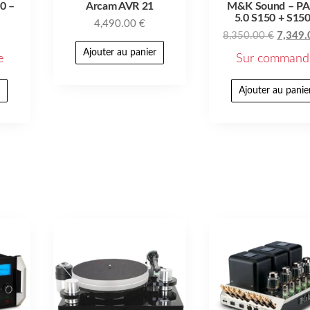
0 –
Arcam AVR 21
M&K Sound – P
5.0 S150 + S15
4,490.00
€
8,350.00
€
7,349
Ajouter au panier
e
Sur command
r
Ajouter au panie