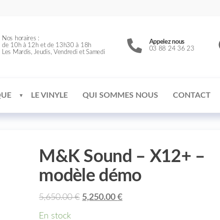
Nos horaires :
Appelez nous
de 10h à 12h et de 13h30 à 18h
03 88 24 36 23
Les Mardis, Jeudis, Vendredi et Samedi
QUE
LE VINYLE
QUI SOMMES NOUS
CONTACT
M&K Sound – X12+ –
modèle démo
5,650.00
€
5,250.00
€
En stock