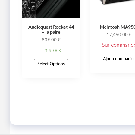
Audioquest Rocket 44
McIntosh MA95
– la paire
17,490.00
€
839.00
€
Sur command
En stock
Ajouter au panie
Select Options