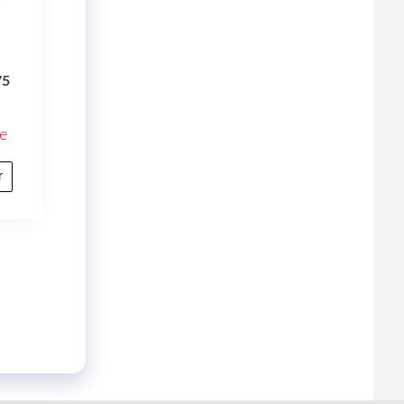
75
e
r