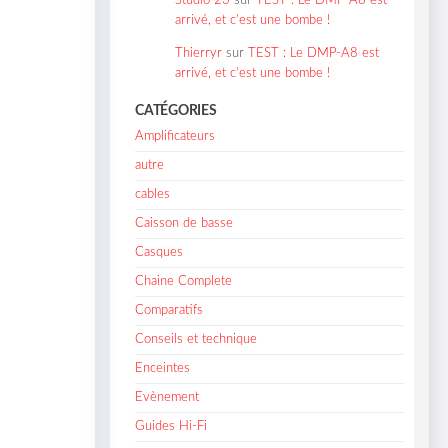
Studio 23
sur
TEST : Le DMP-A8 est
arrivé, et c’est une bombe !
Thierryr
sur
TEST : Le DMP-A8 est
arrivé, et c’est une bombe !
CATÉGORIES
Amplificateurs
autre
cables
Caisson de basse
Casques
Chaine Complete
Comparatifs
Conseils et technique
Enceintes
Evènement
Guides Hi-Fi