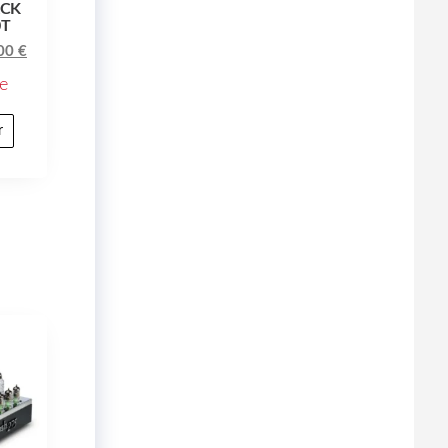
ACK
0T
.00
€
e
r