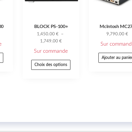
00
BLOCK PS-100+
McIntosh MC2
1,450.00
€
–
9,790.00
€
1,749.00
€
e
Sur command
Sur commande
r
Ajouter au panie
Choix des options