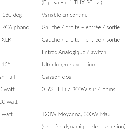
i
(Equivalent à THX 80Hz )
– 180 deg
Variable en continu
x RCA phono
Gauche / droite – entrée / sortie
x XLR
Gauche / droite – entrée / sortie
Entrée Analogique / switch
x 12″
Ultra longue excursion
sh Pull
Caisson clos
0 watt
0.5% THD à 300W sur 4 ohms
00 watt
5 watt
120W Moyenne, 800W Max
i
(contrôle dynamique de l’excursion)