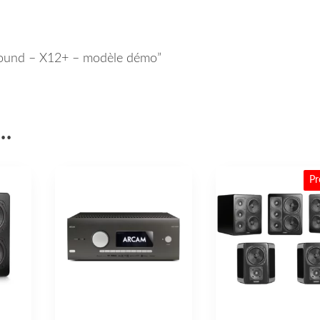
 Sound – X12+ – modèle démo”
i…
Pr