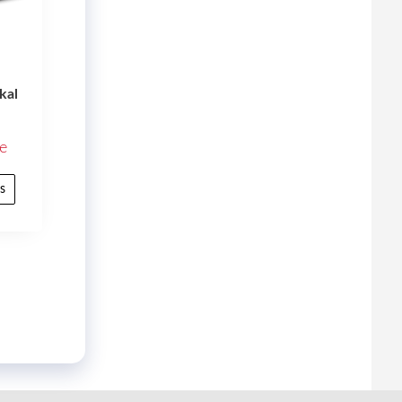
kal
e
s