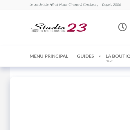
Le spécialiste Hifi et Home Cinema à Strasbourg – Depuis 2006
Studio
Le
spécialiste
23
Hifi et
Home
Cinema
MENU PRINCIPAL
GUIDES
LA BOUTI
NEW!