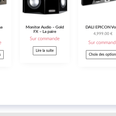
ma
Monitor Audio – Gold
DALI EPICON Vo
FX – La paire
4,999.00
€
Sur commande
e
Sur command
Lire la suite
s
Choix des option