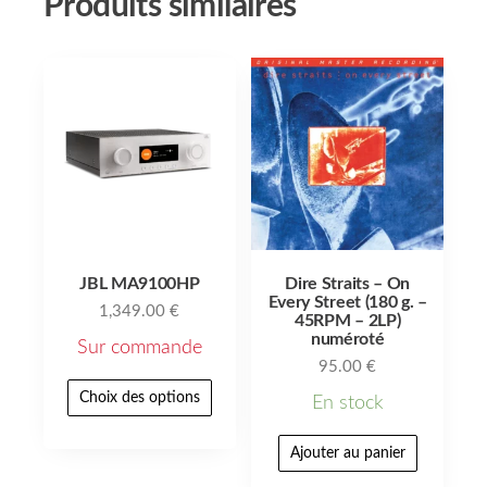
Produits similaires
JBL MA9100HP
Dire Straits – On
Every Street (180 g. –
1,349.00
€
45RPM – 2LP)
numéroté
Sur commande
95.00
€
Choix des options
En stock
Ajouter au panier