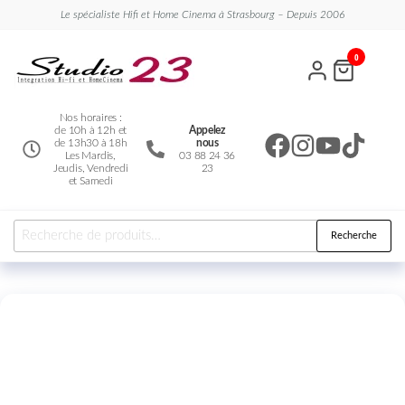
Le spécialiste Hifi et Home Cinema à Strasbourg – Depuis 2006
Studio
Le
0
spécialiste
23
Hifi et
Home
Cinema
Nos horaires :
de 10h à 12h et
Appelez
de 13h30 à 18h
nous
Les Mardis,
03 88 24 36
Jeudis, Vendredi
23
et Samedi
Recherche