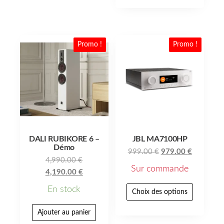
Promo !
Promo !
DALI RUBIKORE 6 –
JBL MA7100HP
Démo
999.00
€
979.00
€
4,990.00
€
Sur commande
4,190.00
€
En stock
Choix des options
Ajouter au panier