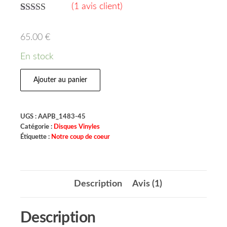
(
1
avis client)
Noté
1
5.00
sur 5 basé
65.00
€
sur
notation
client
En stock
Ajouter au panier
UGS :
AAPB_1483-45
Catégorie :
Disques Vinyles
Étiquette :
Notre coup de coeur
Description
Avis (1)
Description