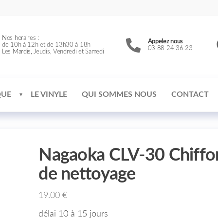
Nos horaires :
Appelez nous
de 10h à 12h et de 13h30 à 18h
03 88 24 36 23
Les Mardis, Jeudis, Vendredi et Samedi
QUE
LE VINYLE
QUI SOMMES NOUS
CONTACT
Nagaoka CLV-30 Chiffo
de nettoyage
19.00
€
délai 10 à 15 jours