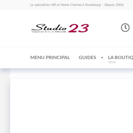
Le spécialiste Hifi et Home Cinema à Strasbourg – Depuis 2006
Studio
Le
spécialiste
23
Hifi et
Home
Cinema
MENU PRINCIPAL
GUIDES
LA BOUTI
NEW!