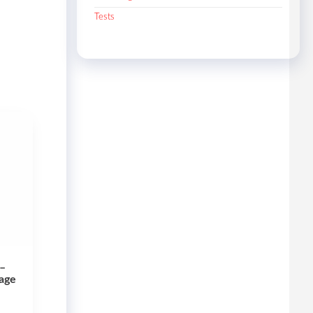
Tests
–
yage