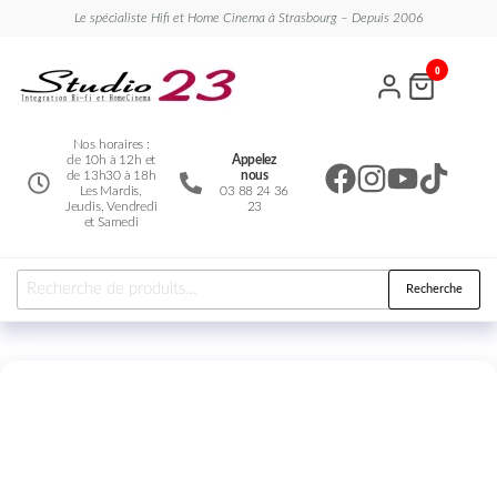
Le spécialiste Hifi et Home Cinema à Strasbourg – Depuis 2006
Studio
Le
0
spécialiste
23
Hifi et
Home
Cinema
Nos horaires :
de 10h à 12h et
Appelez
de 13h30 à 18h
nous
Les Mardis,
03 88 24 36
Jeudis, Vendredi
23
et Samedi
Recherche