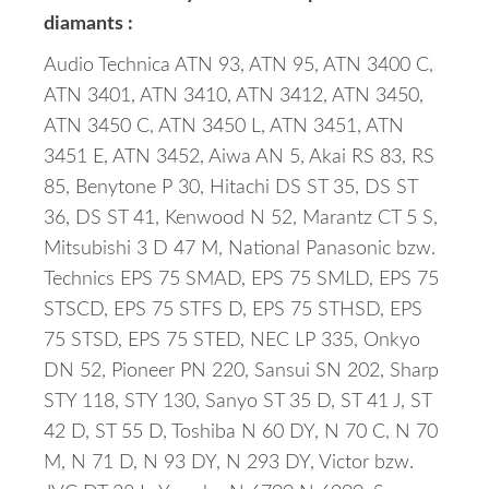
diamants :
Audio Technica ATN 93, ATN 95, ATN 3400 C,
ATN 3401, ATN 3410, ATN 3412, ATN 3450,
ATN 3450 C, ATN 3450 L, ATN 3451, ATN
3451 E, ATN 3452, Aiwa AN 5, Akai RS 83, RS
85, Benytone P 30, Hitachi DS ST 35, DS ST
36, DS ST 41, Kenwood N 52, Marantz CT 5 S,
Mitsubishi 3 D 47 M, National Panasonic bzw.
Technics EPS 75 SMAD, EPS 75 SMLD, EPS 75
STSCD, EPS 75 STFS D, EPS 75 STHSD, EPS
75 STSD, EPS 75 STED, NEC LP 335, Onkyo
DN 52, Pioneer PN 220, Sansui SN 202, Sharp
STY 118, STY 130, Sanyo ST 35 D, ST 41 J, ST
42 D, ST 55 D, Toshiba N 60 DY, N 70 C, N 70
M, N 71 D, N 93 DY, N 293 DY, Victor bzw.