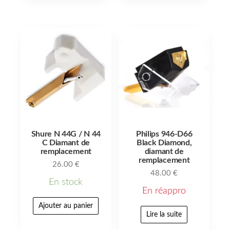
Shure N 44G / N 44
Philips 946-D66
C Diamant de
Black Diamond,
remplacement
diamant de
remplacement
26.00
€
48.00
€
En stock
En réappro
Ajouter au panier
Lire la suite