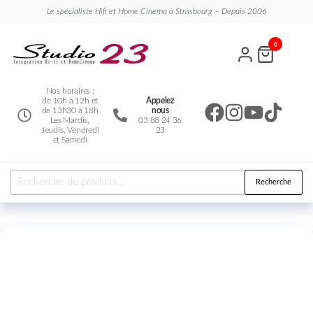
Le spécialiste Hifi et Home Cinema à Strasbourg – Depuis 2006
Studio
Le
0
spécialiste
23
Hifi et
Home
Cinema
Nos horaires :
de 10h à 12h et
Appelez
de 13h30 à 18h
nous
Les Mardis,
03 88 24 36
Jeudis, Vendredi
23
et Samedi
Recherche