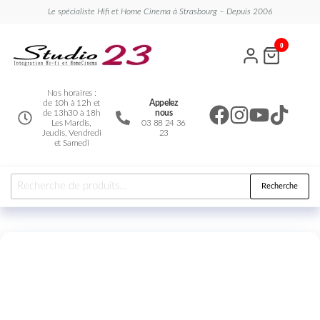
Le spécialiste Hifi et Home Cinema à Strasbourg – Depuis 2006
Studio
Le
0
spécialiste
23
Hifi et
Home
Cinema
Nos horaires :
de 10h à 12h et
Appelez
de 13h30 à 18h
nous
Les Mardis,
03 88 24 36
Jeudis, Vendredi
23
et Samedi
Recherche