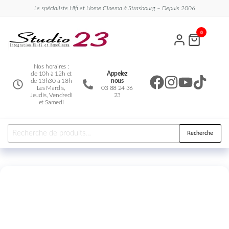
Le spécialiste Hifi et Home Cinema à Strasbourg – Depuis 2006
Studio
Le
0
spécialiste
23
Hifi et
Home
Cinema
Nos horaires :
de 10h à 12h et
Appelez
de 13h30 à 18h
nous
Les Mardis,
03 88 24 36
Jeudis, Vendredi
23
et Samedi
Recherche