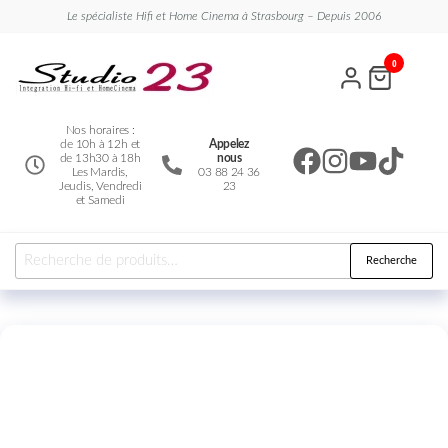
Le spécialiste Hifi et Home Cinema à Strasbourg – Depuis 2006
Studio
Le
0
spécialiste
23
Hifi et
Home
Cinema
Nos horaires :
de 10h à 12h et
Appelez
de 13h30 à 18h
nous
Les Mardis,
03 88 24 36
Jeudis, Vendredi
23
et Samedi
Recherche