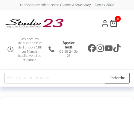
Le spécialiste Hifi et Home Cinema à Strasbourg – Depuis 2006
Studio
Le
0
spécialiste
23
Hifi et
Home
Cinema
Nos horaires :
de 10h à 12h et
Appelez
de 13h30 à 18h
nous
Les Mardis,
03 88 24 36
Jeudis, Vendredi
23
et Samedi
Recherche