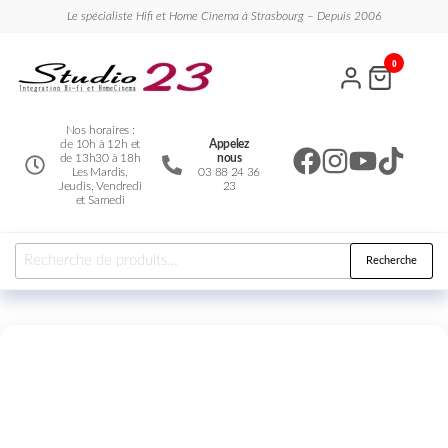
Le spécialiste Hifi et Home Cinema à Strasbourg – Depuis 2006
Studio
Le
0
spécialiste
23
Hifi et
Home
Cinema
Nos horaires :
de 10h à 12h et
Appelez
de 13h30 à 18h
nous
Les Mardis,
03 88 24 36
Jeudis, Vendredi
23
et Samedi
Recherche