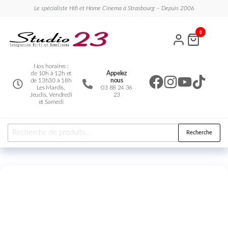
Le spécialiste Hifi et Home Cinema à Strasbourg – Depuis 2006
Studio
Le
0
spécialiste
23
Hifi et
Home
Cinema
Nos horaires :
de 10h à 12h et
Appelez
de 13h30 à 18h
nous
Les Mardis,
03 88 24 36
Jeudis, Vendredi
23
et Samedi
Recherche