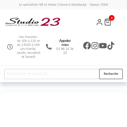
Le spécialiste Hifi et Home Cinema à Strasbourg – Depuis 2006
Studio
Le
0
spécialiste
23
Hifi et
Home
Cinema
Nos horaires :
de 10h à 12h et
Appelez
de 13h30 à 18h
nous
Les Mardis,
03 88 24 36
Jeudis, Vendredi
23
et Samedi
Recherche