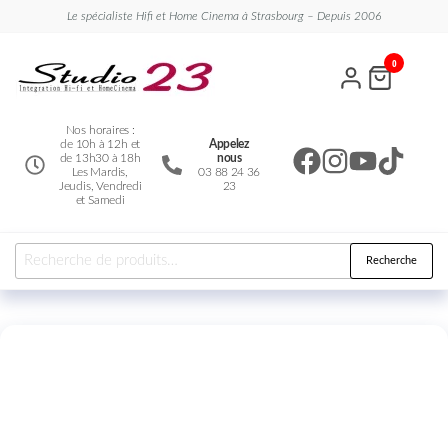
Le spécialiste Hifi et Home Cinema à Strasbourg – Depuis 2006
Studio
Le
0
spécialiste
23
Hifi et
Home
Cinema
Nos horaires :
de 10h à 12h et
Appelez
de 13h30 à 18h
nous
Les Mardis,
03 88 24 36
Jeudis, Vendredi
23
et Samedi
Recherche