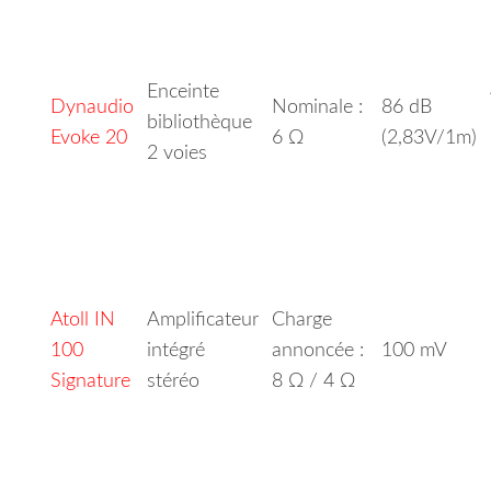
Enceinte
Dynaudio
Nominale :
86 dB
bibliothèque
Evoke 20
6 Ω
(2,83V/1m)
2 voies
Atoll IN
Amplificateur
Charge
100
intégré
annoncée :
100 mV
Signature
stéréo
8 Ω / 4 Ω