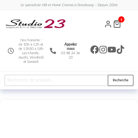
Le spécialiste Hifi et Home Cinema à Strasbourg – Depuis 2006
Studio
Le
0
spécialiste
23
Hifi et
Home
Cinema
Nos horaires :
de 10h à 12h et
Appelez
de 13h30 à 18h
nous
Les Mardis,
03 88 24 36
Jeudis, Vendredi
23
et Samedi
Recherche