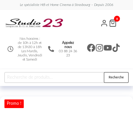
Le spécialiste Hifi et Home Cinema à Strasbourg – Depuis 2006
Studio
Le
0
spécialiste
23
Hifi et
Home
Cinema
Nos horaires :
de 10h à 12h et
Appelez
de 13h30 à 18h
nous
Les Mardis,
03 88 24 36
Jeudis, Vendredi
23
et Samedi
Recherche
Promo !