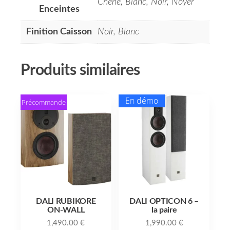
Chêne, Blanc, Noir, Noyer
Enceintes
Finition Caisson
Noir, Blanc
Produits similaires
En démo
Précommande
DALI RUBIKORE
DALI OPTICON 6 –
ON-WALL
la paire
1,490.00
€
1,990.00
€