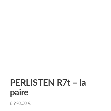
PERLISTEN R7t – la
paire
8,990.00
€