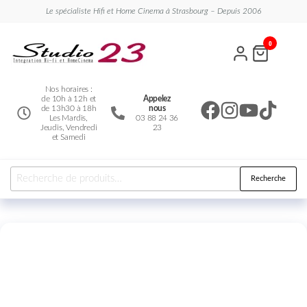
Le spécialiste Hifi et Home Cinema à Strasbourg – Depuis 2006
Studio
Le
0
spécialiste
23
Hifi et
Home
Cinema
Nos horaires :
de 10h à 12h et
Appelez
de 13h30 à 18h
nous
Les Mardis,
03 88 24 36
Jeudis, Vendredi
23
et Samedi
Recherche