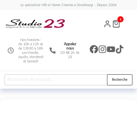
Le spécialiste Hifi et Home Cinema à Strasbourg – Depuis 2006
Studio
Le
0
spécialiste
23
Hifi et
Home
Cinema
Nos horaires :
de 10h à 12h et
Appelez
de 13h30 à 18h
nous
Les Mardis,
03 88 24 36
Jeudis, Vendredi
23
et Samedi
Recherche