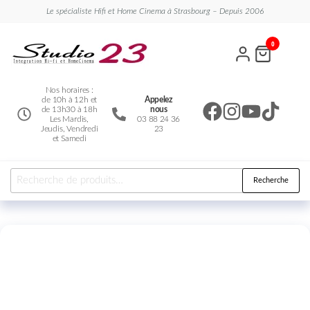
Le spécialiste Hifi et Home Cinema à Strasbourg – Depuis 2006
Studio
Le
0
spécialiste
23
Hifi et
Home
Cinema
Nos horaires :
de 10h à 12h et
Appelez
de 13h30 à 18h
nous
Les Mardis,
03 88 24 36
Jeudis, Vendredi
23
et Samedi
Recherche