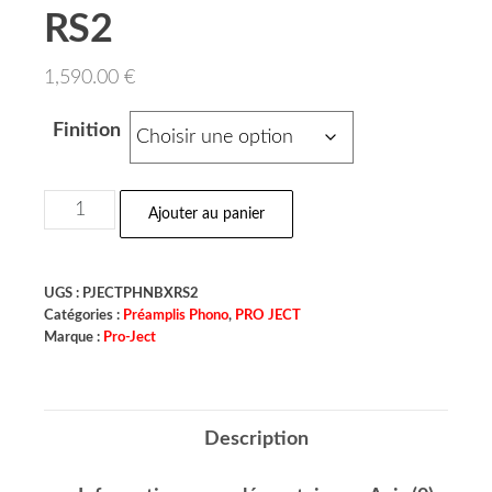
RS2
1,590.00
€
Finition
Ajouter au panier
UGS :
PJECTPHNBXRS2
Catégories :
Préamplis Phono
,
PRO JECT
Marque :
Pro-Ject
Description