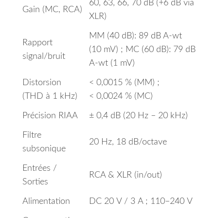
60, 63, 66, 70 dB (+6 dB via
Gain (MC, RCA)
XLR)
MM (40 dB): 89 dB A‑wt
Rapport
(10 mV) ; MC (60 dB): 79 dB
signal/bruit
A‑wt (1 mV)
Distorsion
< 0,0015 % (MM) ;
(THD à 1 kHz)
< 0,0024 % (MC)
Précision RIAA
± 0,4 dB (20 Hz – 20 kHz)
Filtre
20 Hz, 18 dB/octave
subsonique
Entrées /
RCA & XLR (in/out)
Sorties
Alimentation
DC 20 V / 3 A ; 110–240 V