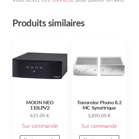
Vous devez être
connecté
pour publier un avis.
Produits similaires
MOON NEO
Transrotor Phono 8.2
110LPV2
MC Symétrique
625.00
€
3,890.00
€
Sur commande
Sur commande