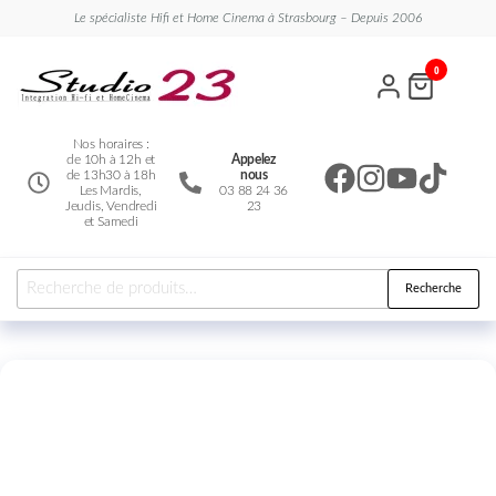
Le spécialiste Hifi et Home Cinema à Strasbourg – Depuis 2006
Studio
Le
0
spécialiste
23
Hifi et
Home
Cinema
Nos horaires :
de 10h à 12h et
Appelez
de 13h30 à 18h
nous
Les Mardis,
03 88 24 36
Jeudis, Vendredi
23
et Samedi
Recherche